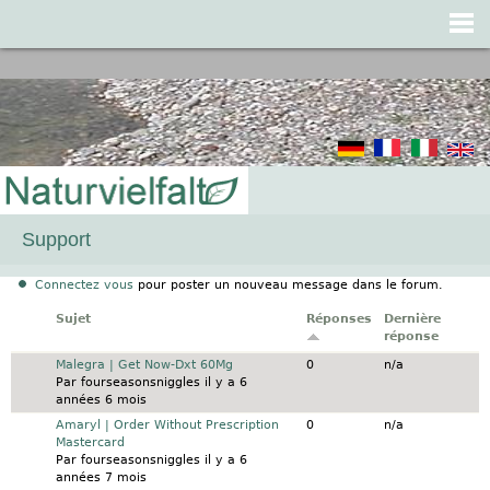
Jump to navigation
Support
Connectez vous
pour poster un nouveau message dans le forum.
Sujet
Réponses
Dernière
réponse
Sujet normal
Malegra | Get Now-Dxt 60Mg
0
n/a
Par
fourseasonsniggles
il y a 6
années 6 mois
Sujet normal
Amaryl | Order Without Prescription
0
n/a
Mastercard
Par
fourseasonsniggles
il y a 6
années 7 mois