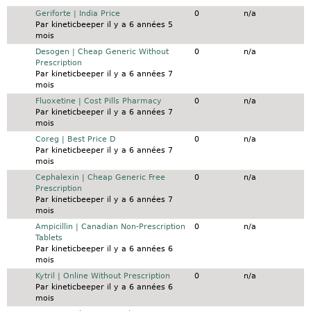
Sujet normal
Geriforte | India Price
0
n/a
Par
kineticbeeper
il y a 6 années 5
mois
Sujet normal
Desogen | Cheap Generic Without
0
n/a
Prescription
Par
kineticbeeper
il y a 6 années 7
mois
Sujet normal
Fluoxetine | Cost Pills Pharmacy
0
n/a
Par
kineticbeeper
il y a 6 années 7
mois
Sujet normal
Coreg | Best Price D
0
n/a
Par
kineticbeeper
il y a 6 années 7
mois
Sujet normal
Cephalexin | Cheap Generic Free
0
n/a
Prescription
Par
kineticbeeper
il y a 6 années 7
mois
Sujet normal
Ampicillin | Canadian Non-Prescription
0
n/a
Tablets
Par
kineticbeeper
il y a 6 années 6
mois
Sujet normal
Kytril | Online Without Prescription
0
n/a
Par
kineticbeeper
il y a 6 années 6
mois