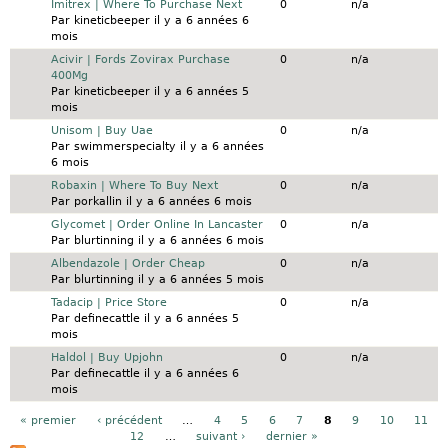
Sujet normal
Imitrex | Where To Purchase Next
0
n/a
Par
kineticbeeper
il y a 6 années 6
mois
Sujet normal
Acivir | Fords Zovirax Purchase
0
n/a
400Mg
Par
kineticbeeper
il y a 6 années 5
mois
Sujet normal
Unisom | Buy Uae
0
n/a
Par
swimmerspecialty
il y a 6 années
6 mois
Sujet normal
Robaxin | Where To Buy Next
0
n/a
Par
porkallin
il y a 6 années 6 mois
Sujet normal
Glycomet | Order Online In Lancaster
0
n/a
Par
blurtinning
il y a 6 années 6 mois
Sujet normal
Albendazole | Order Cheap
0
n/a
Par
blurtinning
il y a 6 années 5 mois
Sujet normal
Tadacip | Price Store
0
n/a
Par
definecattle
il y a 6 années 5
mois
Sujet normal
Haldol | Buy Upjohn
0
n/a
Par
definecattle
il y a 6 années 6
mois
Pages
« premier
‹ précédent
…
4
5
6
7
8
9
10
11
12
…
suivant ›
dernier »