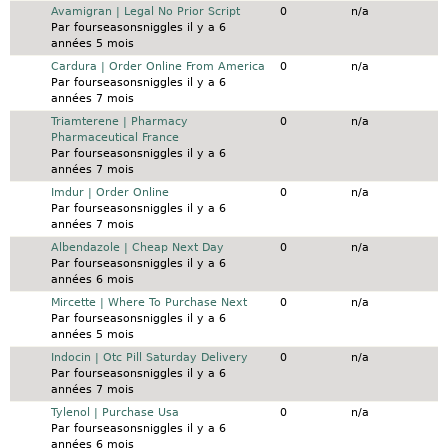
Sujet normal
Avamigran | Legal No Prior Script
0
n/a
Par
fourseasonsniggles
il y a 6
années 5 mois
Sujet normal
Cardura | Order Online From America
0
n/a
Par
fourseasonsniggles
il y a 6
années 7 mois
Sujet normal
Triamterene | Pharmacy
0
n/a
Pharmaceutical France
Par
fourseasonsniggles
il y a 6
années 7 mois
Sujet normal
Imdur | Order Online
0
n/a
Par
fourseasonsniggles
il y a 6
années 7 mois
Sujet normal
Albendazole | Cheap Next Day
0
n/a
Par
fourseasonsniggles
il y a 6
années 6 mois
Sujet normal
Mircette | Where To Purchase Next
0
n/a
Par
fourseasonsniggles
il y a 6
années 5 mois
Sujet normal
Indocin | Otc Pill Saturday Delivery
0
n/a
Par
fourseasonsniggles
il y a 6
années 7 mois
Sujet normal
Tylenol | Purchase Usa
0
n/a
Par
fourseasonsniggles
il y a 6
années 6 mois