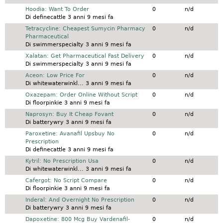
Discussione normale
Hoodia: Want To Order
0
n/d
Di
definecattle
3 anni 9 mesi fa
Discussione normale
Tetracycline: Cheapest Sumycin Pharmacy
0
n/d
Pharmaceutical
Di
swimmerspecialty
3 anni 9 mesi fa
Discussione normale
Xalatan: Get Pharmaceutical Fast Delivery
0
n/d
Di
swimmerspecialty
3 anni 9 mesi fa
Discussione normale
Aceon: Low Price For
0
n/d
Di
whitewaterwinkl...
3 anni 9 mesi fa
Discussione normale
Oxazepam: Order Online Without Script
0
n/d
Di
floorpinkie
3 anni 9 mesi fa
Discussione normale
Naprosyn: Buy It Cheap Fovant
0
n/d
Di
batterywry
3 anni 9 mesi fa
Discussione normale
Paroxetine: Avanafil Upsbuy No
0
n/d
Prescription
Di
definecattle
3 anni 9 mesi fa
Discussione normale
Kytril: No Prescription Usa
0
n/d
Di
whitewaterwinkl...
3 anni 9 mesi fa
Discussione normale
Cafergot: No Script Compare
0
n/d
Di
floorpinkie
3 anni 9 mesi fa
Discussione normale
Inderal: And Overnight No Prescription
0
n/d
Di
batterywry
3 anni 9 mesi fa
Discussione normale
Dapoxetine: 800 Mcg Buy Vardenafil-
0
n/d