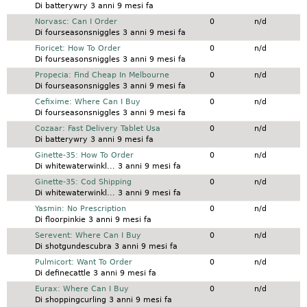
Di
batterywry
3 anni 9 mesi fa
Discussione normale
Norvasc: Can I Order
0
n/d
Di
fourseasonsniggles
3 anni 9 mesi fa
Discussione normale
Fioricet: How To Order
0
n/d
Di
fourseasonsniggles
3 anni 9 mesi fa
Discussione normale
Propecia: Find Cheap In Melbourne
0
n/d
Di
fourseasonsniggles
3 anni 9 mesi fa
Discussione normale
Cefixime: Where Can I Buy
0
n/d
Di
fourseasonsniggles
3 anni 9 mesi fa
Discussione normale
Cozaar: Fast Delivery Tablet Usa
0
n/d
Di
batterywry
3 anni 9 mesi fa
Discussione normale
Ginette-35: How To Order
0
n/d
Di
whitewaterwinkl...
3 anni 9 mesi fa
Discussione normale
Ginette-35: Cod Shipping
0
n/d
Di
whitewaterwinkl...
3 anni 9 mesi fa
Discussione normale
Yasmin: No Prescription
0
n/d
Di
floorpinkie
3 anni 9 mesi fa
Discussione normale
Serevent: Where Can I Buy
0
n/d
Di
shotgundescubra
3 anni 9 mesi fa
Discussione normale
Pulmicort: Want To Order
0
n/d
Di
definecattle
3 anni 9 mesi fa
Discussione normale
Eurax: Where Can I Buy
0
n/d
Di
shoppingcurling
3 anni 9 mesi fa