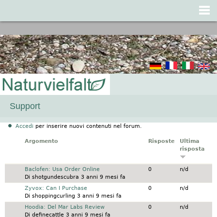
Jump to navigation
Support
Accedi
per inserire nuovi contenuti nel forum.
Argomento
Risposte
Ultima
risposta
Discussione normale
Baclofen: Usa Order Online
0
n/d
Di
shotgundescubra
3 anni 9 mesi fa
Discussione normale
Zyvox: Can I Purchase
0
n/d
Di
shoppingcurling
3 anni 9 mesi fa
Discussione normale
Hoodia: Del Mar Labs Review
0
n/d
Di
definecattle
3 anni 9 mesi fa