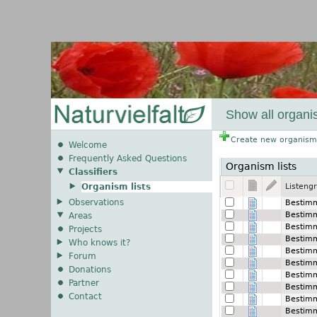
Show all organis
Create new organism 
Welcome
Frequently Asked Questions
Organism lists
Classifiers
Organism lists
Listeng
Observations
Bestim
Bestim
Areas
Bestim
Projects
Bestim
Who knows it?
Bestim
Forum
Bestim
Donations
Bestim
Partner
Bestim
Contact
Bestim
Bestim