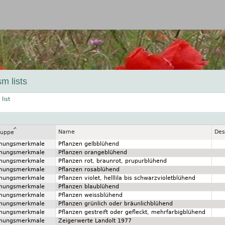
Jump to navigation
m lists
list
Name
Des
ruppe
mungsmerkmale
Pflanzen gelbblühend
mungsmerkmale
Pflanzen orangeblühend
mungsmerkmale
Pflanzen rot, braunrot, prupurblühend
mungsmerkmale
Pflanzen rosablühend
mungsmerkmale
Pflanzen violet, helllila bis schwarzvioletblühend
mungsmerkmale
Pflanzen blaublühend
mungsmerkmale
Pflanzen weissblühend
mungsmerkmale
Pflanzen grünlich oder bräunlichblühend
mungsmerkmale
Pflanzen gestreift oder gefleckt, mehrfarbigblühend
mungsmerkmale
Zeigerwerte Landolt 1977