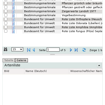
Bestimmungsmerkmale
Pflanzen grünlich oder bräunlic
Bestimmungsmerkmale
Pflanzen gestreift oder gefleckt
Bestimmungsmerkmale
Zeigerwerte Landolt 1977
Bestimmungsmerkmale
Vogelbestimmung
Bundesamt für Umwelt
Rote Liste Orthoptera (Heuschr
Bundesamt für Umwelt
Rote Liste Odonata (Libellen) Ju
Bundesamt für Umwelt
Rote Liste Amphibia (Amphibien)
Bundesamt für Umwelt
Rote Liste Fungus (Pilze) Septe
Seite
of
5
Zeige 1 bi
Artenliste
Bild
Name (Deutsch)
Wissenschaftlicher Name