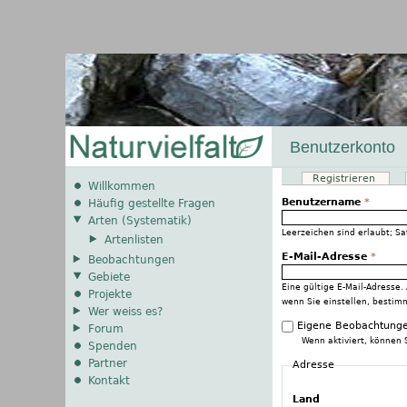
Benutzerkonto
Registrieren
(akti
Haupt-Reiter
Willkommen
Benutzername
*
Häufig gestellte Fragen
Arten (Systematik)
Leerzeichen sind erlaubt; S
Artenlisten
E-Mail-Adresse
*
Beobachtungen
Gebiete
Eine gültige E-Mail-Adresse.
Projekte
wenn Sie einstellen, bestim
Wer weiss es?
Eigene Beobachtunge
Forum
Wenn aktiviert, können 
Spenden
Partner
Adresse
Kontakt
Land