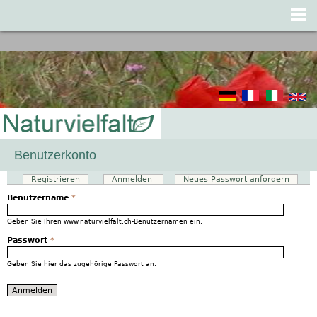
Jump to navigation
Benutzerkonto
Registrieren
Anmelden
(aktiver Reiter)
Neues Passwort anfordern
Haupt-Reiter
Benutzername
*
Geben Sie Ihren www.naturvielfalt.ch-Benutzernamen ein.
Passwort
*
Geben Sie hier das zugehörige Passwort an.