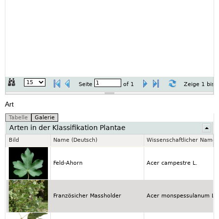
Seite
of
1
Zeige 1 bis 
Art
Arten in der Klassifikation Plantae
Bild
Name (Deutsch)
Wissenschaftlicher Name
Feld-Ahorn
Acer campestre L.
Französicher Massholder
Acer monspessulanum L.