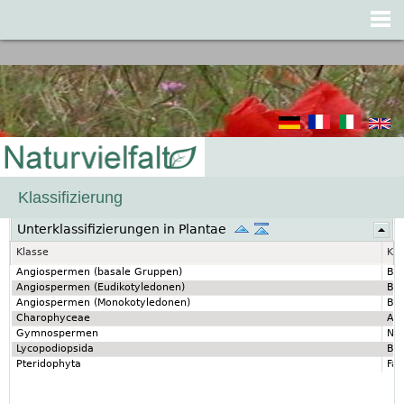
Jump to navigation
Klassifizierung
Unterklassifizierungen in Plantae
Klasse
Kla
Angiospermen (basale Gruppen)
Bed
Angiospermen (Eudikotyledonen)
Bec
Angiospermen (Monokotyledonen)
Bed
Charophyceae
Arm
Gymnospermen
Nac
Lycopodiopsida
Bär
Pteridophyta
Far