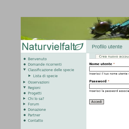
Profilo utente
Crea nuovo accou
Schede primarie
Benvenuto
Nome utente
*
Domande ricorrenti
Classificazione delle specie
Inserisci il tuo nome utente 
Lista di specie
Password
*
Osservazioni
Regioni
Inserisci la password associ
Progetti
Chi lo sa?
Forum
Donazione
Partner
Contatto