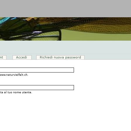
Jump to navigation
nt
Accedi
(scheda attiva)
Richiedi nuova password
www.naturvielfalt.ch.
ata al tuo nome utente.