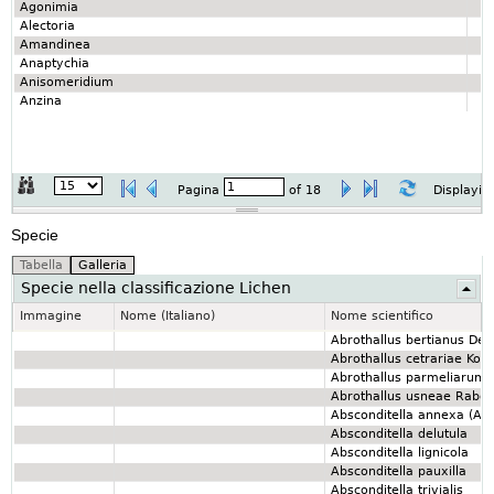
Agonimia
Alectoria
Amandinea
Anaptychia
Anisomeridium
Anzina
Pagina
of
18
Displayin
Specie
Specie nella classificazione Lichen
Immagine
Nome (Italiano)
Nome scientifico
Abrothallus bertianus De 
Abrothallus cetrariae Kott
Abrothallus parmeliarum 
Abrothallus usneae Raben
Absconditella annexa (Ar
Absconditella delutula
Absconditella lignicola
Absconditella pauxilla
Absconditella trivialis