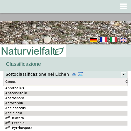
Jump to navigation
Classificazione
Sottoclassificazione nel Lichen
Genus
Gen
Abrothallus
Absconditella
Acarospora
Acrocordia
Adelococcus
Adelolecia
aff. Biatora
aff. Lecania
aff. Pyrrhospora