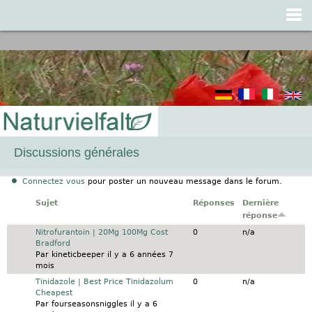
Jump to navigation
Discussions générales
Connectez vous
pour poster un nouveau message dans le forum.
Sujet
Réponses
Dernière
réponse
Sujet normal
Nitrofurantoin | 20Mg 100Mg Cost
0
n/a
Bradford
Par
kineticbeeper
il y a 6 années 7
mois
Sujet normal
Tinidazole | Best Price Tinidazolum
0
n/a
Cheapest
Par
fourseasonsniggles
il y a 6