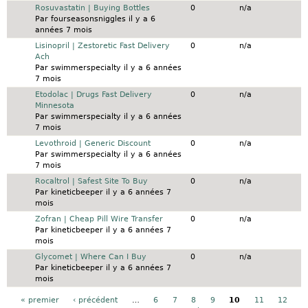
Sujet normal
Rosuvastatin | Buying Bottles
0
n/a
Par
fourseasonsniggles
il y a 6
années 7 mois
Sujet normal
Lisinopril | Zestoretic Fast Delivery
0
n/a
Ach
Par
swimmerspecialty
il y a 6 années
7 mois
Sujet normal
Etodolac | Drugs Fast Delivery
0
n/a
Minnesota
Par
swimmerspecialty
il y a 6 années
7 mois
Sujet normal
Levothroid | Generic Discount
0
n/a
Par
swimmerspecialty
il y a 6 années
7 mois
Sujet normal
Rocaltrol | Safest Site To Buy
0
n/a
Par
kineticbeeper
il y a 6 années 7
mois
Sujet normal
Zofran | Cheap Pill Wire Transfer
0
n/a
Par
kineticbeeper
il y a 6 années 7
mois
Sujet normal
Glycomet | Where Can I Buy
0
n/a
Par
kineticbeeper
il y a 6 années 7
mois
Pages
« premier
‹ précédent
…
6
7
8
9
10
11
12