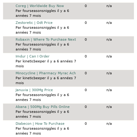
Sujet normal
Coreg | Worldwide Buy Now
0
n/a
Par
fourseasonsniggles
il y a 6
années 7 mois
Sujet normal
Zestoretic | Odt Price
0
n/a
Par
fourseasonsniggles
il y a 6
années 7 mois
Sujet normal
Robaxin | Where To Purchase Next
0
n/a
Par
fourseasonsniggles
il y a 6
années 7 mois
Sujet normal
Imdur | Can I Order
0
n/a
Par
kineticbeeper
il y a 6 années 7
mois
Sujet normal
Minocycline | Pharmacy Myrac Ach
0
n/a
Par
kineticbeeper
il y a 6 années 7
mois
Sujet normal
Januvia | 300Mg Price
0
n/a
Par
fourseasonsniggles
il y a 6
années 7 mois
Sujet normal
Abana | 500Mg Buy Pills Online
0
n/a
Par
fourseasonsniggles
il y a 6
années 7 mois
Sujet normal
Diabecon | How To Purchase
0
n/a
Par
fourseasonsniggles
il y a 6
années 7 mois