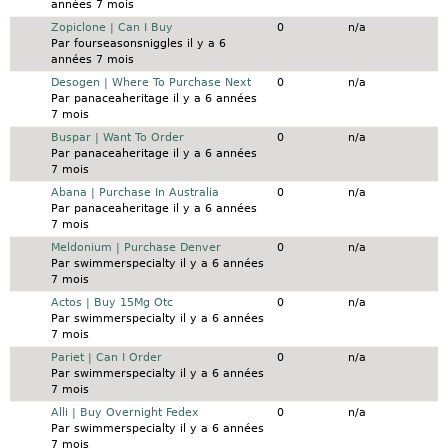
années 7 mois
Sujet normal
Zopiclone | Can I Buy
0
n/a
Par
fourseasonsniggles
il y a 6
années 7 mois
Sujet normal
Desogen | Where To Purchase Next
0
n/a
Par
panaceaheritage
il y a 6 années
7 mois
Sujet normal
Buspar | Want To Order
0
n/a
Par
panaceaheritage
il y a 6 années
7 mois
Sujet normal
Abana | Purchase In Australia
0
n/a
Par
panaceaheritage
il y a 6 années
7 mois
Sujet normal
Meldonium | Purchase Denver
0
n/a
Par
swimmerspecialty
il y a 6 années
7 mois
Sujet normal
Actos | Buy 15Mg Otc
0
n/a
Par
swimmerspecialty
il y a 6 années
7 mois
Sujet normal
Pariet | Can I Order
0
n/a
Par
swimmerspecialty
il y a 6 années
7 mois
Sujet normal
Alli | Buy Overnight Fedex
0
n/a
Par
swimmerspecialty
il y a 6 années
7 mois