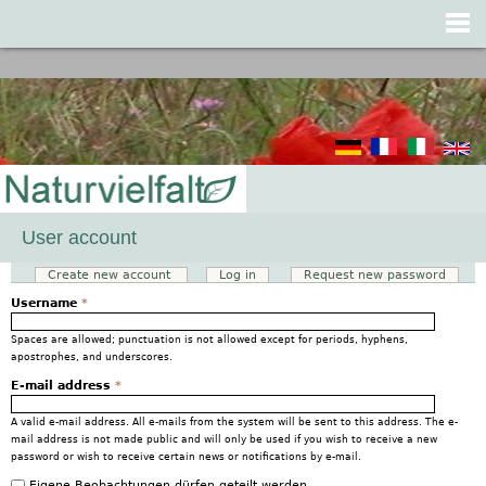
Jump to navigation
User account
Create new account
(active tab)
Log in
Request new password
Primary tabs
Username
*
Spaces are allowed; punctuation is not allowed except for periods, hyphens,
apostrophes, and underscores.
E-mail address
*
A valid e-mail address. All e-mails from the system will be sent to this address. The e-
mail address is not made public and will only be used if you wish to receive a new
password or wish to receive certain news or notifications by e-mail.
Eigene Beobachtungen dürfen geteilt werden